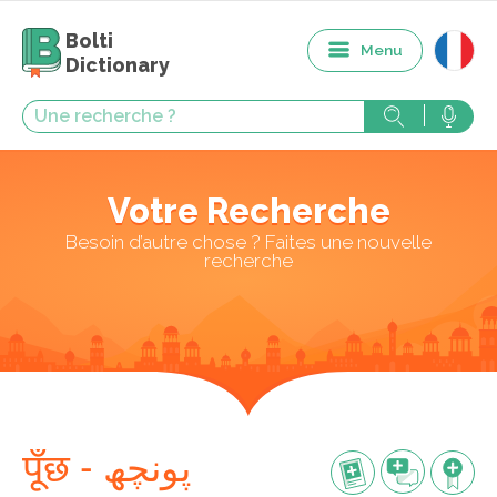
Bolti
Menu
Dictionary
Votre Recherche
Besoin d’autre chose ? Faites une nouvelle
recherche
पूँछ - پونچھ