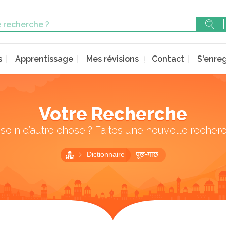
s
Apprentissage
Mes révisions
Contact
S'enreg
Votre Recherche
soin d’autre chose ? Faites une nouvelle recher
Dictionnaire
पूछ-गाछ