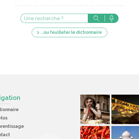
...ou feuilleter le dictionnaire
igation
tionnaire
otos
rentissage
ntact