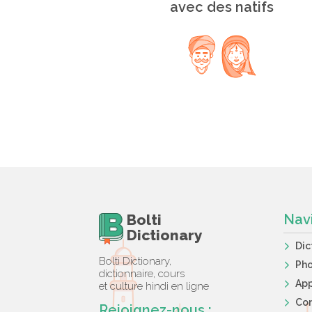
avec des natifs
Bolti
Nav
Dictionary
Dic
Bolti Dictionary,
Ph
dictionnaire, cours
App
et culture hindi en ligne
Co
Rejoignez-nous :