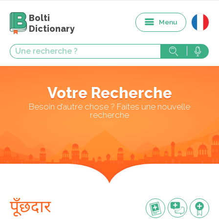
Bolti
Menu
Dictionary
Votre Recherche
Besoin d’autre chose ? Faites une nouvelle
recherche
पूँछदार