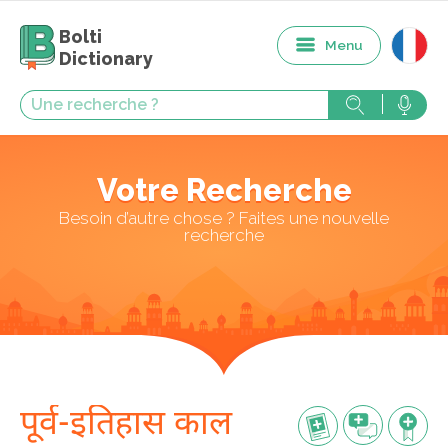
Bolti
Menu
Dictionary
Votre Recherche
Besoin d’autre chose ? Faites une nouvelle
recherche
पूर्व-इतिहास काल