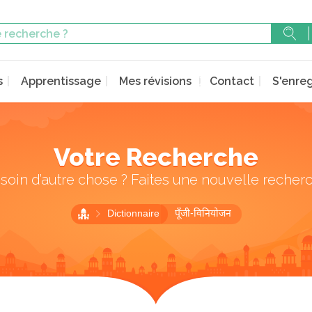
s
Apprentissage
Mes révisions
Contact
S'enreg
Votre Recherche
soin d’autre chose ? Faites une nouvelle recher
Dictionnaire
पूँजी-विनियोजन