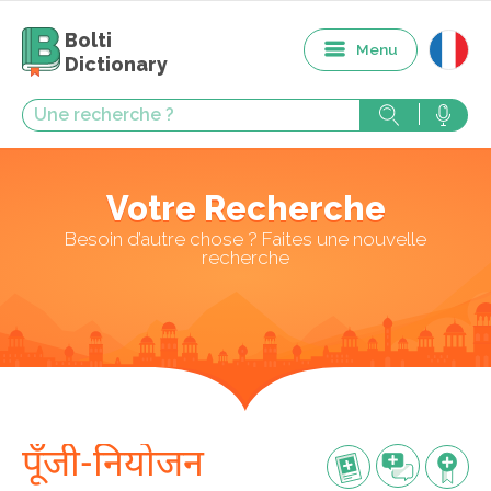
Bolti
Menu
Dictionary
Votre Recherche
Besoin d’autre chose ? Faites une nouvelle
recherche
पूँजी-नियोजन