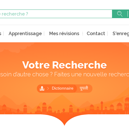
s
Apprentissage
Mes révisions
Contact
S'enreg
Votre Recherche
soin d’autre chose ? Faites une nouvelle recher
Dictionnaire
पूपली