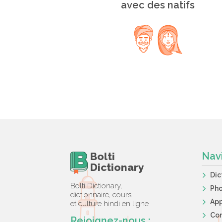
avec des natifs
Bolti
Nav
Dictionary
Dic
Bolti Dictionary,
Ph
dictionnaire, cours
App
et culture hindi en ligne
Co
Rejoignez-nous :