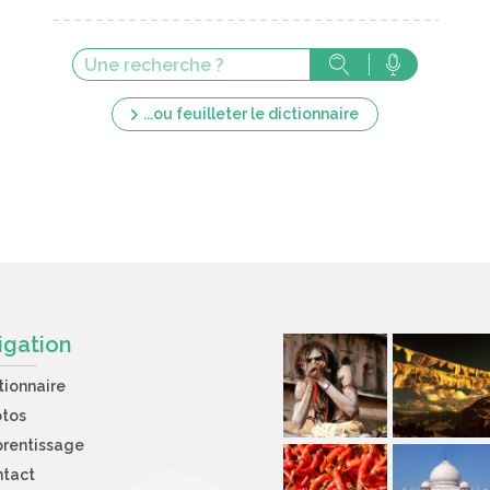
...ou feuilleter le dictionnaire
igation
tionnaire
otos
rentissage
ntact