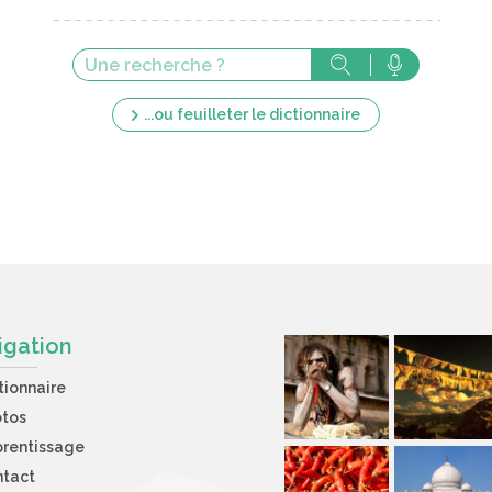
...ou feuilleter le dictionnaire
igation
tionnaire
otos
rentissage
ntact