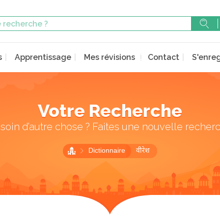
s
Apprentissage
Mes révisions
Contact
S'enreg
Votre Recherche
soin d’autre chose ? Faites une nouvelle recher
Dictionnaire
वीरेश