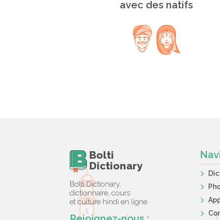
avec des natifs
Bolti
Nav
Dictionary
Dic
Bolti Dictionary,
Ph
dictionnaire, cours
App
et culture hindi en ligne
Co
Rejoignez-nous :