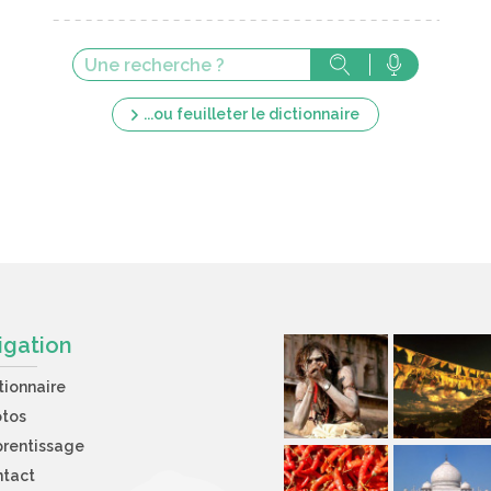
...ou feuilleter le dictionnaire
igation
tionnaire
otos
rentissage
ntact