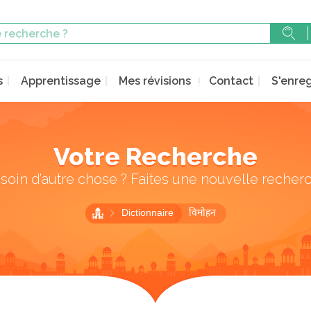
s
Apprentissage
Mes révisions
Contact
S'enreg
Votre Recherche
soin d’autre chose ? Faites une nouvelle recher
Dictionnaire
विमोहन