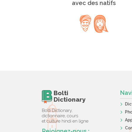
avec des natifs
Bolti
Nav
Dictionary
Dic
Bolti Dictionary,
Ph
dictionnaire, cours
App
et culture hindi en ligne
Co
Rejoignez-nous :