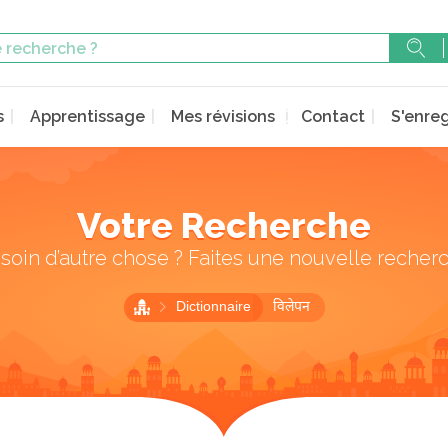
s
Apprentissage
Mes révisions
Contact
S'enreg
Votre Recherche
soin d’autre chose ? Faites une nouvelle recher
Dictionnaire
विलेपन