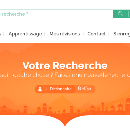
s
Apprentissage
Mes révisions
Contact
S'enreg
Votre Recherche
soin d’autre chose ? Faites une nouvelle recher
Dictionnaire
विलोड़ित