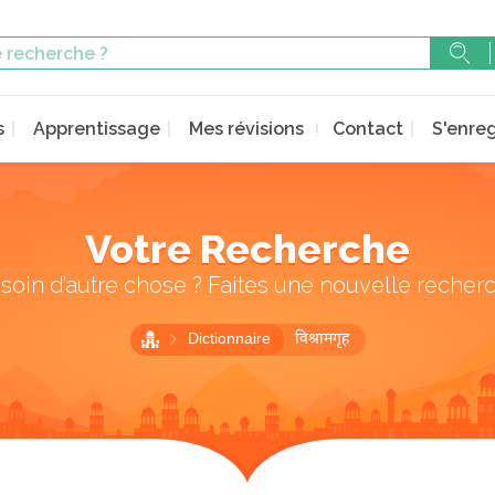
s
Apprentissage
Mes révisions
Contact
S'enreg
Votre Recherche
soin d’autre chose ? Faites une nouvelle recher
Dictionnaire
विश्रामगृह