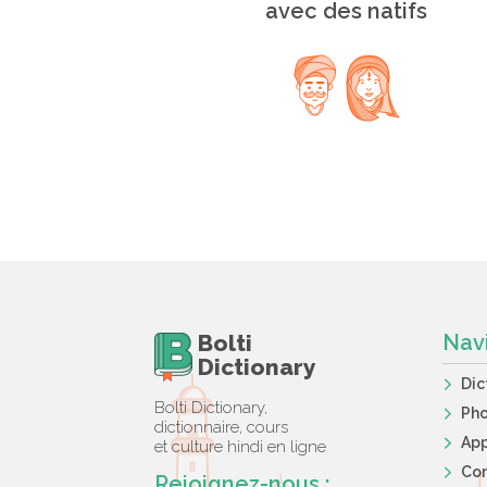
avec des natifs
Bolti
Nav
Dictionary
Dic
Bolti Dictionary,
Ph
dictionnaire, cours
App
et culture hindi en ligne
Co
Rejoignez-nous :