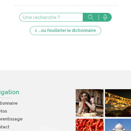
...ou feuilleter le dictionnaire
igation
tionnaire
otos
rentissage
ntact