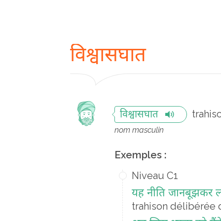
विश्वासघात
trahis
विश्वासघात
nom masculin
Exemples :
Niveau C1
यह नीति जानबूझकर लोकत
trahison délibérée 