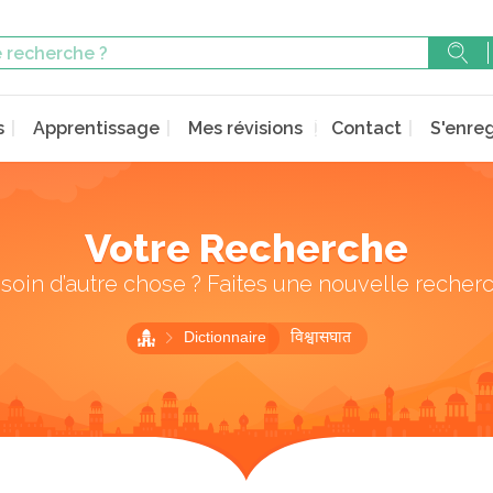
s
Apprentissage
Mes révisions
Contact
S'enreg
Votre Recherche
soin d’autre chose ? Faites une nouvelle recher
Dictionnaire
विश्वासघात