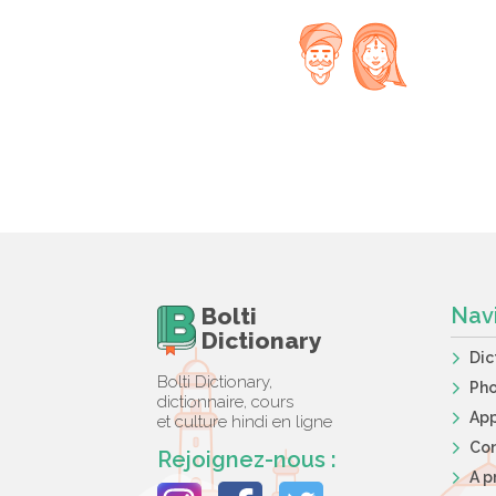
Bolti
Nav
Dictionary
Dic
Bolti Dictionary,
Ph
dictionnaire, cours
App
et culture hindi en ligne
Co
Rejoignez-nous :
A p