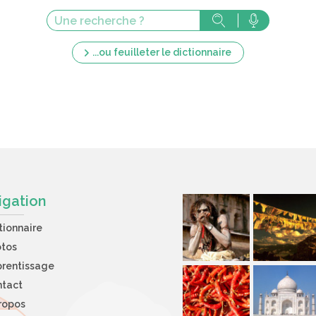
...ou feuilleter le dictionnaire
igation
tionnaire
otos
rentissage
ntact
ropos