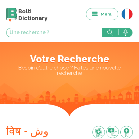
Bolti
Menu
Dictionary
Votre Recherche
Besoin d’autre chose ? Faites une nouvelle
recherche
विष - وش