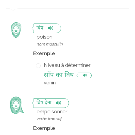
विष
poison
nom masculin
Exemple :
Niveau à déterminer
साँप का विष
venin
विष देना
empoisonner
verbe transitif
Exemple :