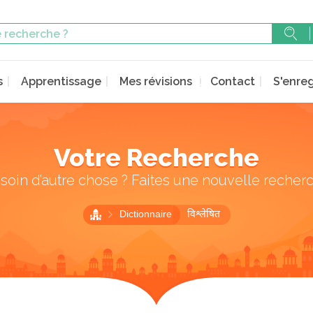
s
Apprentissage
Mes révisions
Contact
S'enreg
Votre Recherche
soin d’autre chose ? Faites une nouvelle recher
Dictionnaire
विश्लेषित