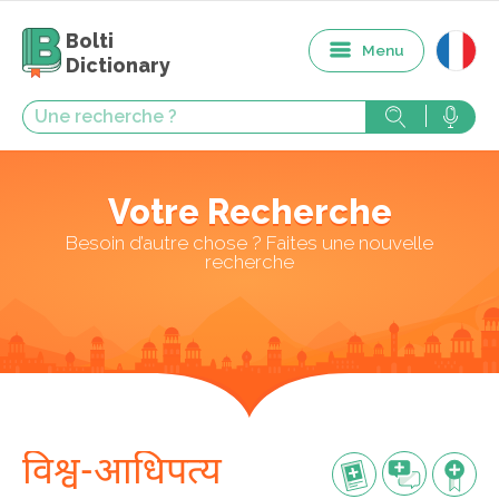
Bolti
Menu
Dictionary
Votre Recherche
Besoin d’autre chose ? Faites une nouvelle
recherche
विश्व-आधिपत्य