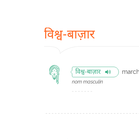
विश्व-बाज़ार
march
विश्व-बाज़ार
nom masculin