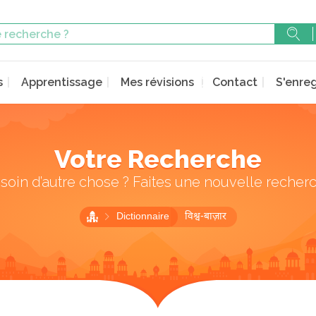
s
Apprentissage
Mes révisions
Contact
S'enreg
Votre Recherche
soin d’autre chose ? Faites une nouvelle recher
Dictionnaire
विश्व-बाज़ार