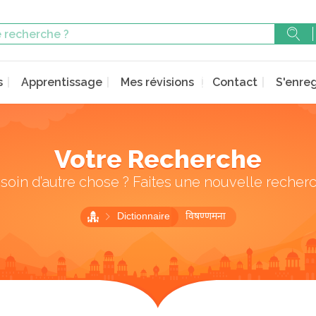
s
Apprentissage
Mes révisions
Contact
S'enreg
Votre Recherche
soin d’autre chose ? Faites une nouvelle recher
Dictionnaire
विषण्णमना