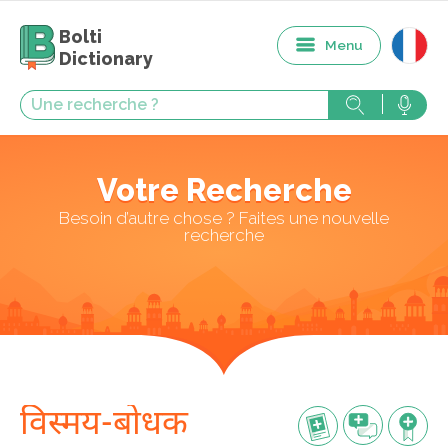
Bolti
Menu
Dictionary
Votre Recherche
Besoin d’autre chose ? Faites une nouvelle
recherche
विस्मय-बोधक