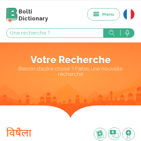
Bolti
Menu
Dictionary
Votre Recherche
Besoin d’autre chose ? Faites une nouvelle
recherche
विषैला