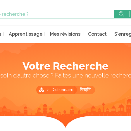
s
Apprentissage
Mes révisions
Contact
S'enreg
Votre Recherche
soin d’autre chose ? Faites une nouvelle recher
Dictionnaire
विस्तृति