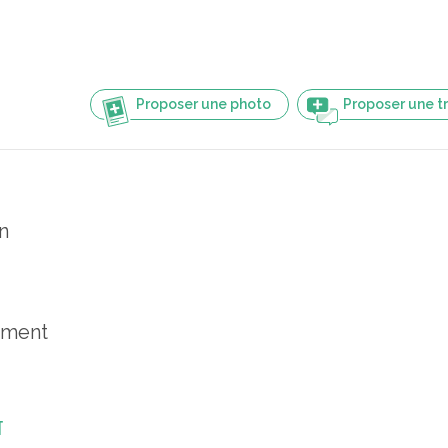
Proposer une photo
Proposer une t
n
ement
ि