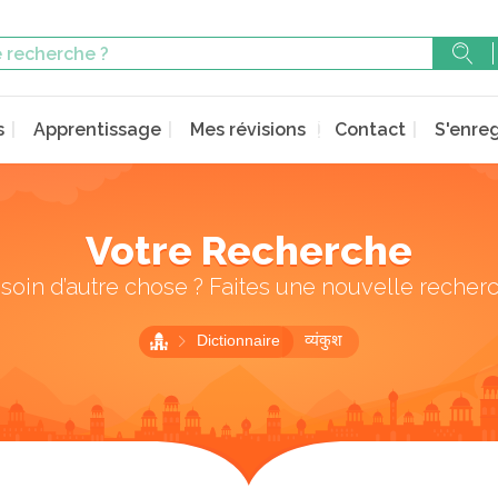
s
Apprentissage
Mes révisions
Contact
S'enreg
Votre Recherche
soin d’autre chose ? Faites une nouvelle recher
Dictionnaire
व्यंकुश