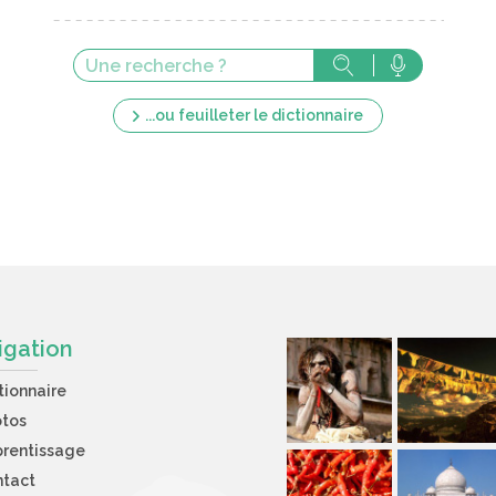
...ou feuilleter le dictionnaire
igation
tionnaire
otos
rentissage
ntact