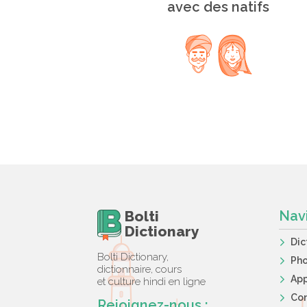
avec des natifs
Bolti
Nav
Dictionary
Dic
Bolti Dictionary,
Ph
dictionnaire, cours
App
et culture hindi en ligne
Co
Rejoignez-nous :