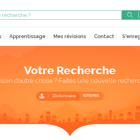
s
Apprentissage
Mes révisions
Contact
S'enreg
Votre Recherche
soin d’autre chose ? Faites une nouvelle recher
Dictionnaire
व्यंग्यात्मक