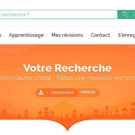
s
Apprentissage
Mes révisions
Contact
S'enreg
Votre Recherche
soin d’autre chose ? Faites une nouvelle recher
Dictionnaire
व्यवकलन