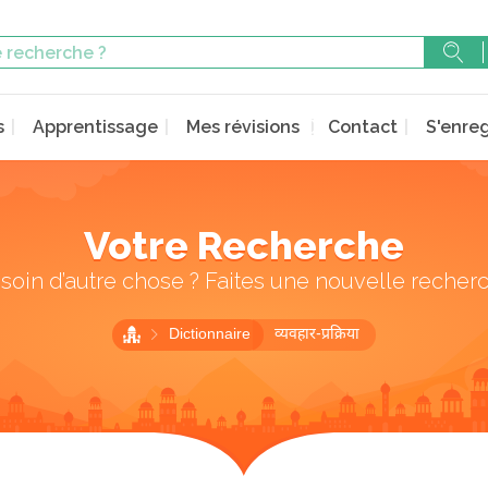
s
Apprentissage
Mes révisions
Contact
S'enreg
Votre Recherche
soin d’autre chose ? Faites une nouvelle recher
Dictionnaire
व्यवहार-प्रक्रिया