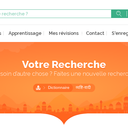
s
Apprentissage
Mes révisions
Contact
S'enreg
Votre Recherche
soin d’autre chose ? Faites une nouvelle recher
Dictionnaire
व्यष्टि-वादी