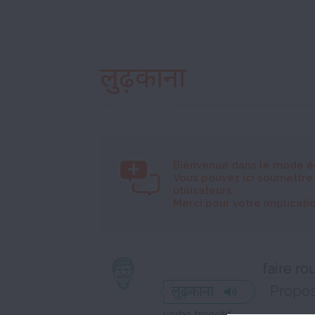
लुढ़काना
Bienvenue dans le mode é
Vous pouvez ici soumettre
utilisateurs.
Merci pour votre implicatio
faire ro
लुढ़काना
verbe transitif