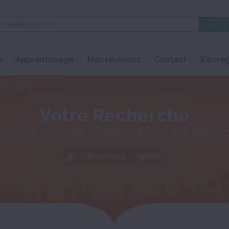
s
Apprentissage
Mes révisions
Contact
S'enreg
Votre Recherche
soin d’autre chose ? Faites une nouvelle recher
Dictionnaire
लुढ़काना