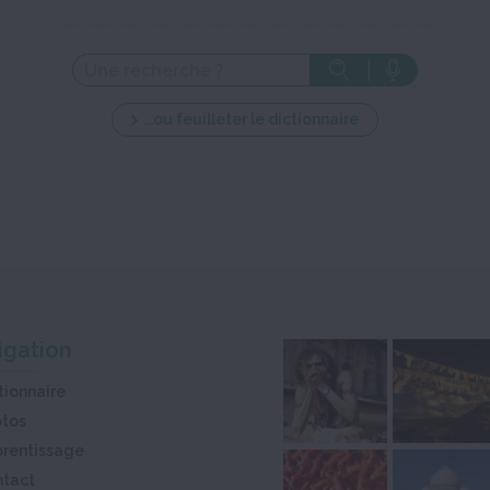
...ou feuilleter le dictionnaire
igation
tionnaire
otos
rentissage
ntact