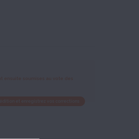
nt ensuite soumises au vote des
édition et enregistrez vos corrections