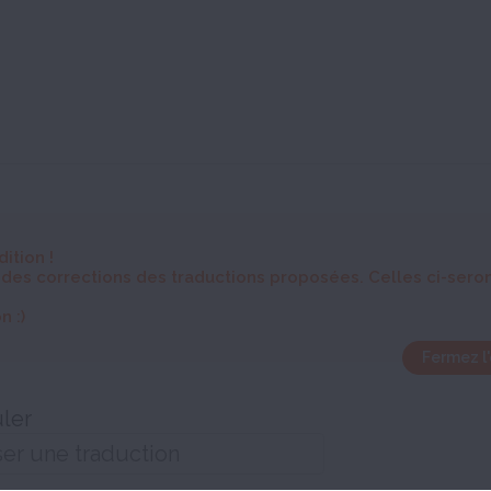
dition
!
 des corrections des traductions proposées. Celles ci-sero
n :)
Fermez l'
uler