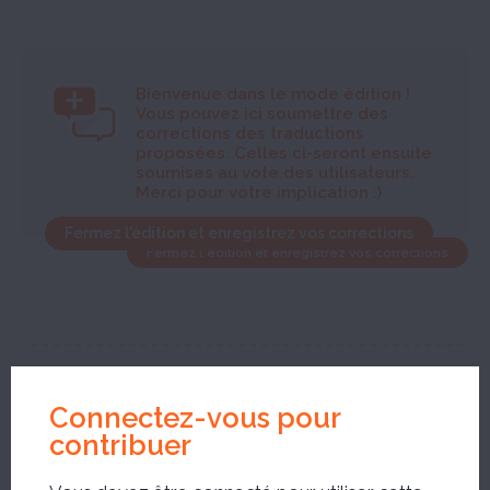
Bienvenue dans le mode édition
!
Vous pouvez ici soumettre des
corrections des traductions
proposées. Celles ci-seront ensuite
soumises au vote des utilisateurs.
Merci pour votre implication :)
Fermez l'édition et enregistrez vos corrections
Fermez l'édition et enregistrez vos corrections
Connectez-vous pour
Nouvelle recherche ?
contribuer