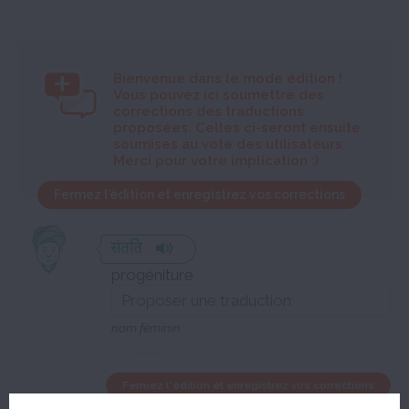
Bienvenue dans le mode édition
!
Vous pouvez ici soumettre des
corrections des traductions
proposées. Celles ci-seront ensuite
soumises au vote des utilisateurs.
Merci pour votre implication :)
Fermez l'édition et enregistrez vos corrections
संतति
progéniture
nom féminin
Fermez l'édition et enregistrez vos corrections