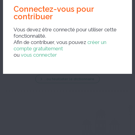
Connectez-vous pour
contribuer
Vous devez être connecté pour utiliser cette
fonctionnalité.
Nouvelle recherche ?
Afin de contribuer, vous pouvez
créer un
compte gratuitement
ou
vous connecter
...ou feuilleter le dictionnaire