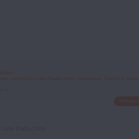
dition
!
 des corrections des traductions proposées. Celles ci-sero
n :)
Fermez l'