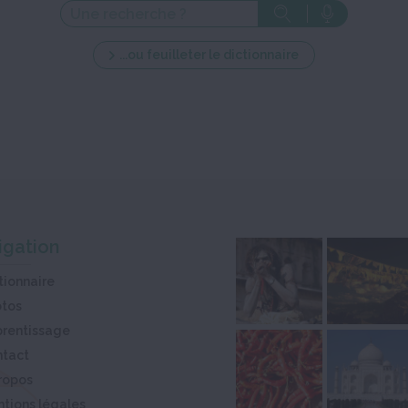
...ou feuilleter le dictionnaire
igation
tionnaire
otos
rentissage
ntact
ropos
tions légales