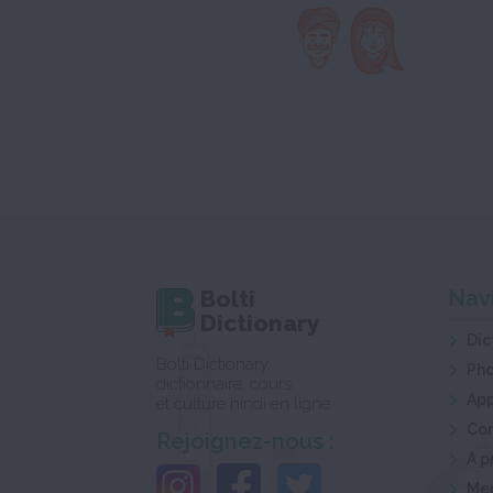
Bolti
Nav
Dictionary
Dic
Bolti Dictionary,
Ph
dictionnaire, cours
App
et culture hindi en ligne
Co
Rejoignez-nous :
A p
Men