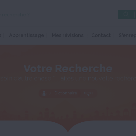
s
Apprentissage
Mes révisions
Contact
S'enreg
Votre Recherche
soin d’autre chose ? Faites une nouvelle recher
Dictionnaire
मंज़ूषा