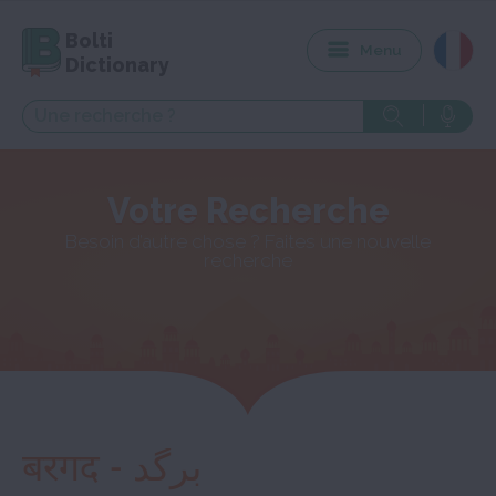
Bolti
Menu
Dictionary
Votre Recherche
Besoin d’autre chose ? Faites une nouvelle
recherche
बरगद - برگد