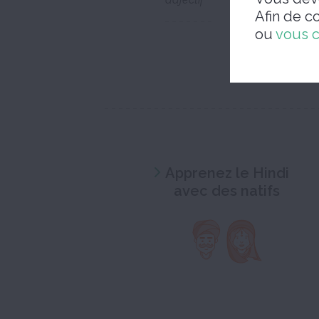
Afin de c
ou
vous 
Apprenez le Hindi
avec des natifs