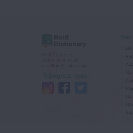
Bolti
Nav
Dictionary
Dic
Bolti Dictionary,
Ph
dictionnaire, cours
App
et culture hindi en ligne
Co
Rejoignez-nous :
A p
Men
Con
Cha
Pol