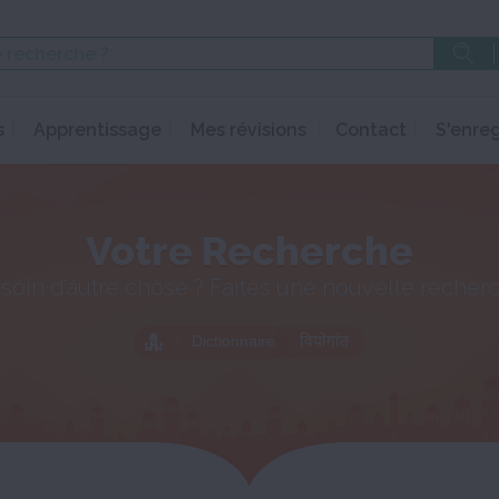
s
Apprentissage
Mes révisions
Contact
S'enreg
Votre Recherche
soin d’autre chose ? Faites une nouvelle recher
Dictionnaire
वियोगांत