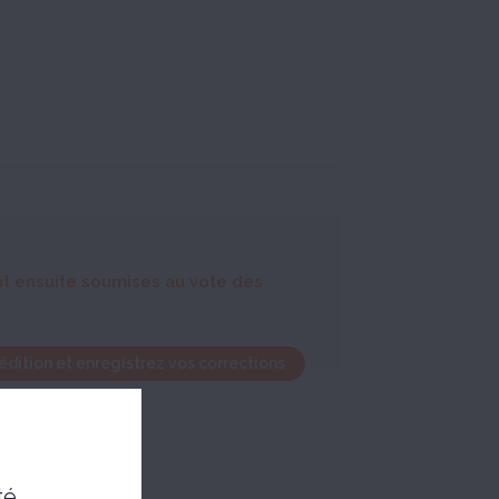
nt ensuite soumises au vote des
édition et enregistrez vos corrections
é.