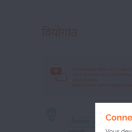
वियोगांत
Bienvenue dans le mode é
Vous pouvez ici soumettre
utilisateurs.
Merci pour votre implicatio
triste
Conne
वियोगांत
Vous deve
adjectif