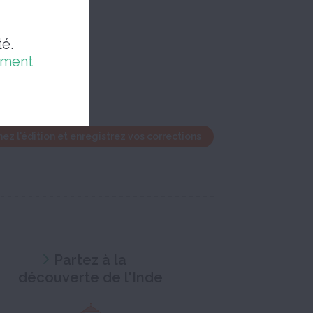
é.
ement
ez l'édition et enregistrez vos corrections
Partez à la
découverte de l'Inde