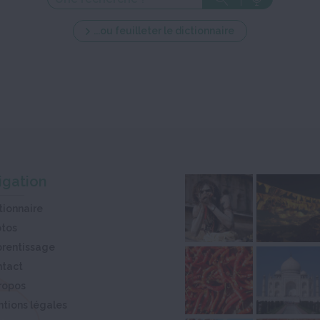
...ou feuilleter le dictionnaire
igation
tionnaire
otos
rentissage
ntact
ropos
tions légales