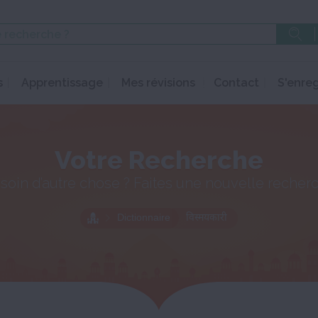
s
Apprentissage
Mes révisions
Contact
S'enreg
Votre Recherche
soin d’autre chose ? Faites une nouvelle recher
Dictionnaire
विस्मयकारी