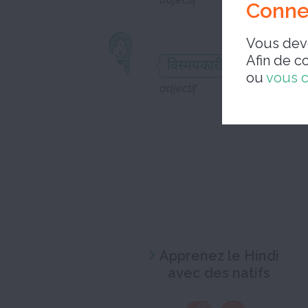
Conne
Vous deve
épous
Afin de c
विस्मयकारी
ou
vous 
adjectif
Apprenez le Hindi
avec des natifs