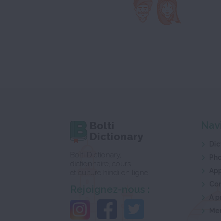
Bolti
Nav
Dictionary
Dic
Bolti Dictionary,
Ph
dictionnaire, cours
App
et culture hindi en ligne
Co
Rejoignez-nous :
A p
Men