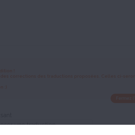
dition
!
 des corrections des traductions proposées. Celles ci-sero
n :)
Fermez l'
ssant