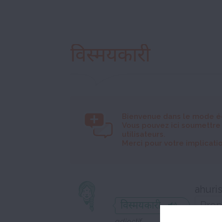
विस्मयकारी
Bienvenue dans le mode é
Vous pouvez ici soumettre
utilisateurs.
Merci pour votre implicatio
ahuri
विस्मयकारी
adjectif