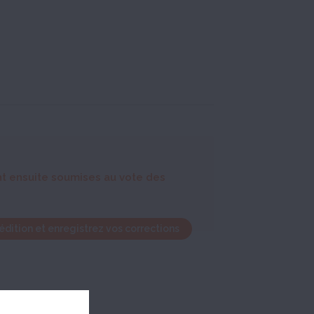
nt ensuite soumises au vote des
édition et enregistrez vos corrections