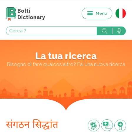
Bolti
Menu
Dictionary
La tua ricerca
Bisogno di fare qualcos'altro? Fai una nuova ricerca
संगठन सिद्धांत