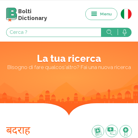
Bolti
Menu
Dictionary
La tua ricerca
Bisogno di fare qualcos'altro? Fai una nuova ricerca
बदराह