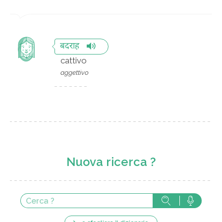
बदराह
cattivo
aggettivo
Nuova ricerca ?