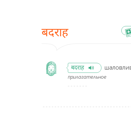
बदराह
шаловли
बदराह
прилагательное