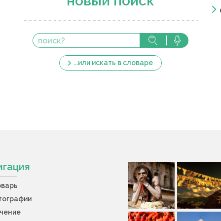
новый поиск
...или искать в словаре
игация
оварь
тографии
учение