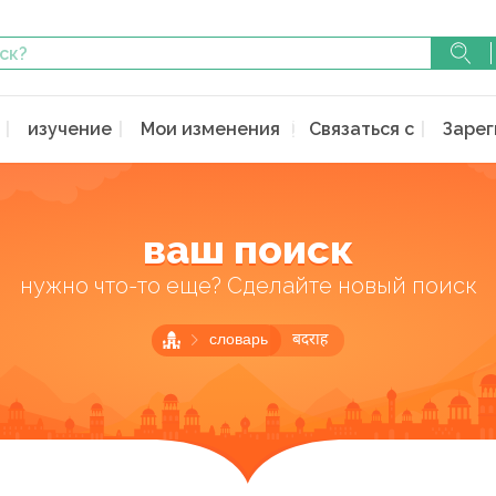
изучение
Мои изменения
Связаться с
Зарег
ваш поиск
нужно что-то еще? Сделайте новый поиск
словарь
बदराह