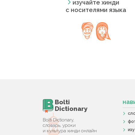
изучайте хинди
с носителями языка
Bolti
нав
Dictionary
сл
Bolti Dictionary,
фо
словарь, уроки
из
и культура хинди онлайн