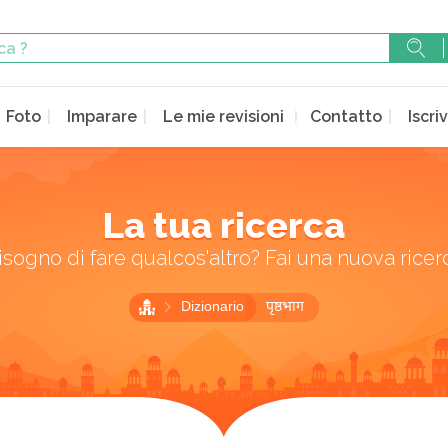
Foto
Imparare
Le mie revisioni
Contatto
Iscriv
La tua ricerca
isogno di fare qualcos'altro? Fai una nuova ricer
Dizionario
पृष्ठभाग