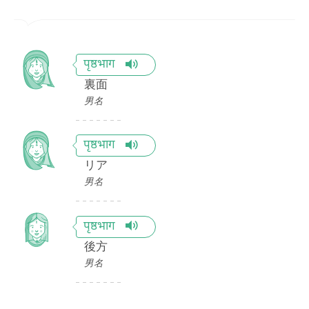
पृष्ठभाग
裏面
男名
पृष्ठभाग
リア
男名
पृष्ठभाग
後方
男名