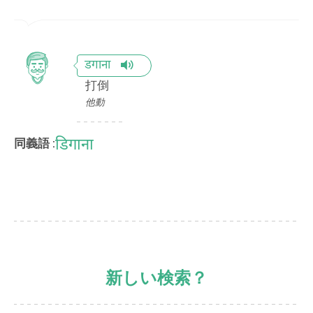
डगाना
打倒
他動
डिगाना
同義語 :
新しい検索？