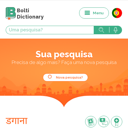
Bolti
Menu
Dictionary
Sua pesquisa
Precisa de algo mais? Faça uma nova pesquisa
Nova pesquisa?
डगाना