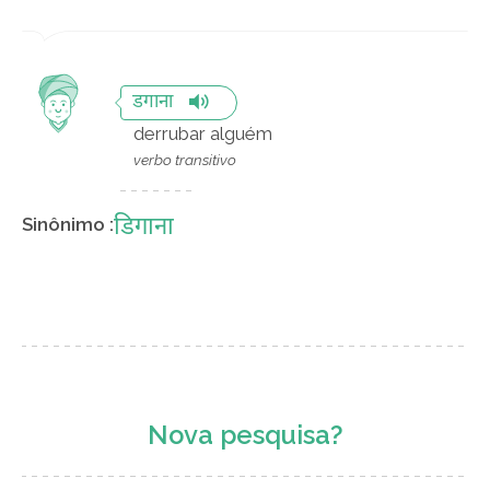
डगाना
derrubar alguém
verbo transitivo
डिगाना
Sinônimo :
Nova pesquisa?