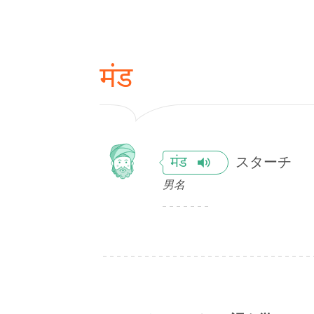
मंड
スターチ
मंड
男名