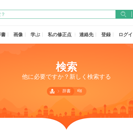
辞書
画像
学ぶ
私の修正点
連絡先
登録
ログイ
検索
他に必要ですか？新しく検索する
辞書
मंड