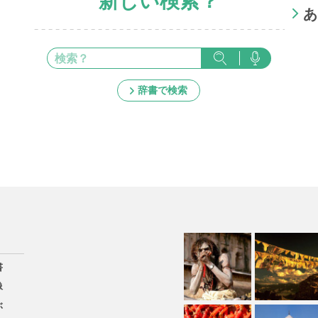
新しい検索？
あ
辞書で検索
書
像
ぶ