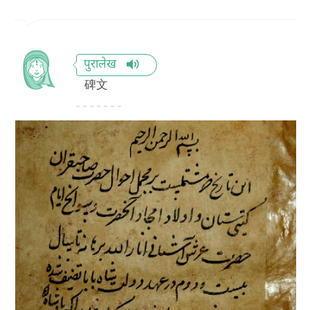
पुरालेख
碑文