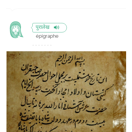
पुरालेख
épigraphe