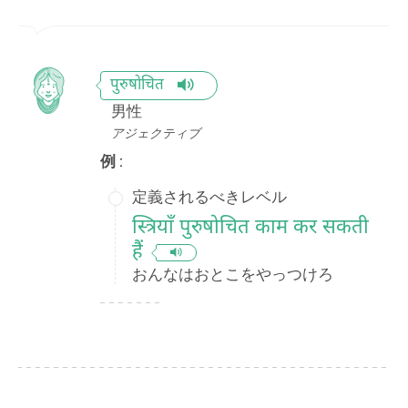
पुरुषोचित
男性
アジェクティブ
例 :
定義されるべきレベル
स्त्रियाँ पुरुषोचित काम कर सकती
हैं
おんなはおとこをやっつけろ