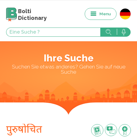
Bolti
Menu
Dictionary
Ihre Suche
Suchen Sie etwas anderes? Gehen Sie auf neue
Suche
पुरुषोचित