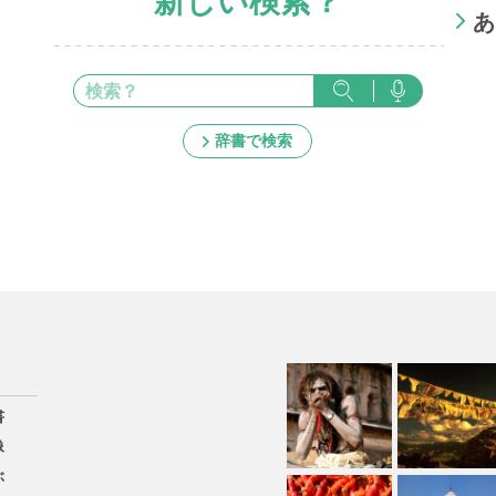
新しい検索？
あ
辞書で検索
書
像
ぶ