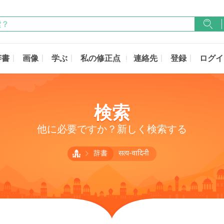
辞書
画像
学ぶ
私の修正点
連絡先
登録
ログイ
検索
他に必要ですか？新しく検索する
辞書
सत्य-वादिनी