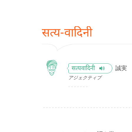
सत्य-वादिनी
誠実
सत्यवादिनी
アジェクティブ