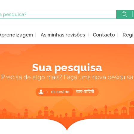
Aprendizagem
As minhas revisões
Contacto
Regi
Sua pesquisa
Precisa de algo mais? Faça uma nova pesquisa
dicionário
सत्य-वादिनी