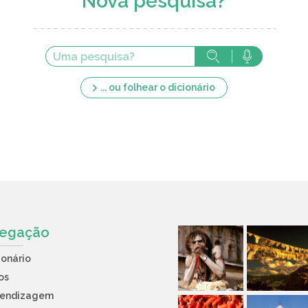
Nova pesquisa?
... ou folhear o dicionário
egação
ionário
os
rendizagem