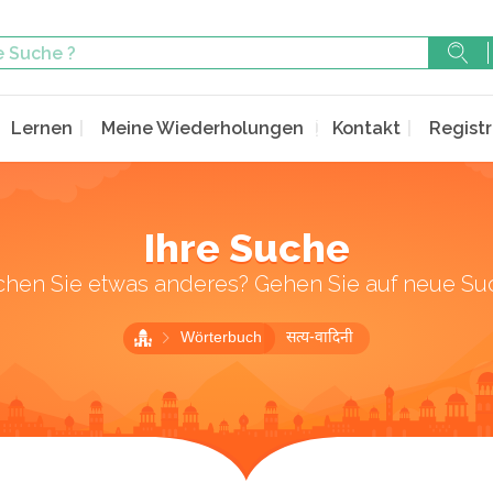
Lernen
Meine Wiederholungen
Kontakt
Registr
Ihre Suche
chen Sie etwas anderes? Gehen Sie auf neue Su
Wörterbuch
सत्य-वादिनी