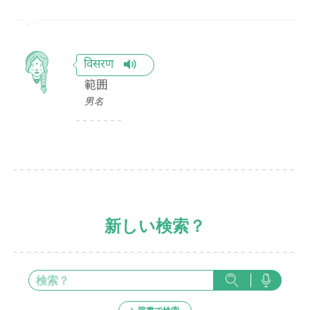
विसरण
範囲
男名
新しい検索？