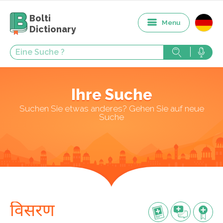
Bolti
Menu
Dictionary
Ihre Suche
Suchen Sie etwas anderes? Gehen Sie auf neue
Suche
विसरण